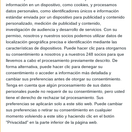
company
información en un dispositivo, como cookies, y procesamos
datos personales, como identificadores únicos e información
If you spend more time filling out and organizing
estándar enviada por un dispositivo para publicidad y contenido
personalizado, medición de publicidad y contenido,
paperwork than dedicating yourself to what
investigación de audiencia y desarrollo de servicios.
Con su
really matters, maybe it's time to consider a
permiso, nosotros y nuestros socios podemos utilizar datos de
change in HR management.
localización geográfica precisa e identificación mediante las
características de dispositivos. Puede hacer clic para otorgarnos
su consentimiento a nosotros y a nuestros 248 socios para que
Improving HR management improves the entire
llevemos a cabo el procesamiento previamente descrito. De
company.
forma alternativa, puede hacer clic para denegar su
consentimiento o acceder a información más detallada y
Discover all the reasons why you should bet on
cambiar sus preferencias antes de otorgar su consentimiento.
Tenga en cuenta que algún procesamiento de sus datos
a tool that makes it easy for you.
personales puede no requerir de su consentimiento, pero usted
tiene el derecho de rechazar tal procesamiento. Sus
preferencias se aplicarán solo a este sitio web. Puede cambiar
Get the guide for free!
sus preferencias o retirar su consentimiento en cualquier
momento volviendo a este sitio y haciendo clic en el botón
"Privacidad" en la parte inferior de la página web.