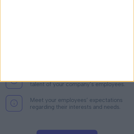
Redefine your employees’ work
experience and promote their
wellbeing.
Simplify your day-to-day and focus
your efforts on the growth of your
people.
Attract, retain and strengthen the
talent of your company’s employees.
Meet your employees’ expectations
regarding their interests and needs.